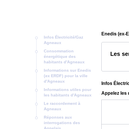
Enedis (ex-
Infos Électricité/Gaz
Agneaux
Consommation
Les se
énergétique des
habitants d'Agneaux
Informations sur Enedis
(ex ERDF) pour la ville
d'Agneaux
Infos Électr
Informations utiles pour
Appelez les 
les habitants d'Agneaux
Le raccordement à
Agneaux
Réponses aux
interrogations des
Agnelais