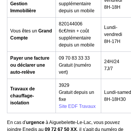
vendredi
Gestion
supplémentaire
8H-18H
Immobilière
depuis un mobile
820144006
Lundi-
Vous êtes un
Grand
6c€/min + coût
vendredi
Compte
supplémentaire
8H-17H
depuis un mobile
Payer une facture
09 70 83 33 33
24H/24
ou déclarer une
Gratuit (numéro
7J/7
auto-relève
vert)
3929
Travaux de
Gratuit depuis un
Lundi-samed
chauffage-
fixe
8H-18H30
isolation
Site EDF Travaux
En cas d'
urgence
à Aiguebelette-Le-Lac, vous pouvez
joindre Enedis au
09 72 67 50 XX
, il s'agit du numéro de