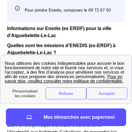
Informations sur Enedis (ex ERDF) pour la ville
d'Aiguebelette-Le-Lac
Quelles sont les missions d'ENEDIS (ex-ERDF) à
Aiguebelette-Le-Lac ?
à Aiguebelette-Le-Lac, Enedis est ce qu'on appelle un
gestionnaire de réseau de distribution, ou un
distributeur. Il a le monopole de cette activité sur 95% du
territoire français, les 5% restants étant gérés par des
Entreprises Locales de Distribution (ELD) mandatées
par les communes.
Il ne faut pas confondre le distributeur avec les
Mes démarches avec papernest
nombreux fournisseurs d'électricité d'Aiguebelette-Le-
Lac : le rôle principal d'Enedis, c'est d'amener