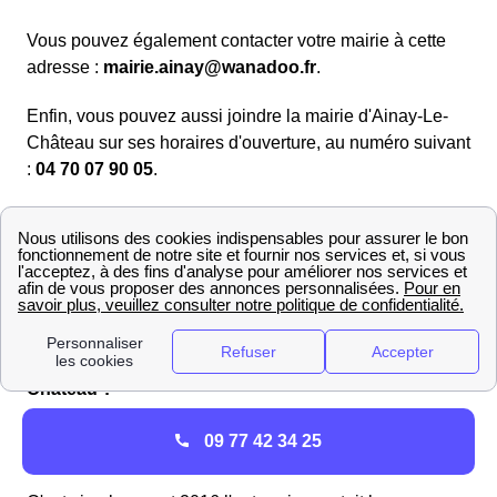
Vous pouvez également contacter votre mairie à cette
adresse :
mairie.ainay@wanadoo.fr
.
Enfin, vous pouvez aussi joindre la mairie d'Ainay-Le-
Château sur ses horaires d'ouverture, au numéro suivant
:
04 70 07 90 05
.
Vous cherchez à joindre une mairie aux alentours
d'Ainay-Le-Château ? Toutes les informations sur la ville
de .
Informations sur Enedis (ex ERDF) pour la ville
d'Ainay-Le-Château
Pourquoi ErDF est-il devenu Enedis à Ainay-Le-
Château ?
Quel nom est désormais utilisé et pourquoi
09 77 42 34 25
l'entreprise a changé de nom ?