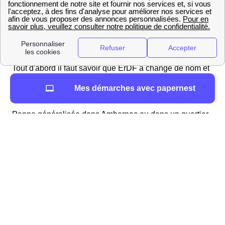
d'avantage vous pouvez vous rendre sur la page internet
d'Enedis.
Vers qui se tourner en cas de panne ou de coupure
d'électricité à Ambernac ?
Tout d'abord il faut savoir que ErDF a changé de nom et
s'appelle désormais Enedis. En cas de coupure
Mes démarches avec papernest
d'électricité deux cas de figures existent
Panne généralisée dans Ambernac ou dans un quartier
de Ambernac : Vous ne pouvez rien faire sauf attendre la
reprise du courant après avoir appeler Enedis pour
signaler cette coupure. Et une panne d'électricité
localisée dans votre appartement à Ambernac, deux
possibilités :
Appelez le fournisseur pour voir si ce n'est
pas un soucis avec votre contrat d'énergie
(en cas d'impayé par exemple ou autre)