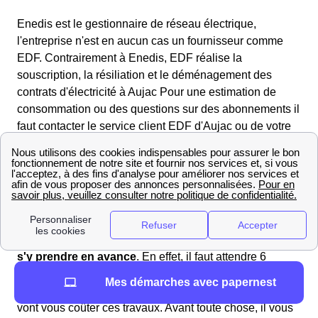
Enedis est le gestionnaire de réseau électrique,
l'entreprise n'est en aucun cas un fournisseur comme
EDF. Contrairement à Enedis, EDF réalise la
souscription, la résiliation et le déménagement des
contrats d'électricité à Aujac Pour une estimation de
consommation ou des questions sur des abonnements il
faut contacter le service client EDF d'Aujac ou de votre
departement (Gard, 30450).
Se raccorder à Aujac
Démarches de raccordement au réseau à Aujac
Pour bien réaliser sa demande de
raccordement
électrique
sur le réseau Enedis (ex-ErDF) à Aujac, il faut
s'y prendre en avance
. En effet, il faut attendre 6
semaines pour obtenir la proposition financière
Mes démarches avec papernest
d'Enedis, vous permettant d'avoir une idée de combien
vont vous coûter ces travaux. Avant toute chose, il vous