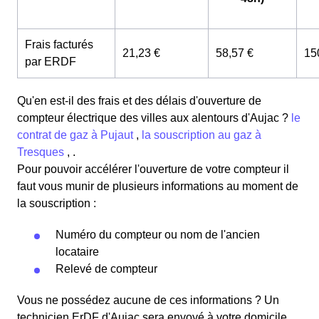
Frais facturés
21,23 €
58,57 €
15
par ERDF
Qu'en est-il des frais et des délais d'ouverture de
compteur électrique des villes aux alentours d'Aujac ?
le
contrat de gaz à Pujaut
,
la souscription au gaz à
Tresques
, .
Pour pouvoir accélérer l'ouverture de votre compteur il
faut vous munir de plusieurs informations au moment de
la souscription :
Numéro du compteur ou nom de l'ancien
locataire
Relevé de compteur
Vous ne possédez aucune de ces informations ? Un
technicien ErDF d'Aujac sera envoyé à votre domicile