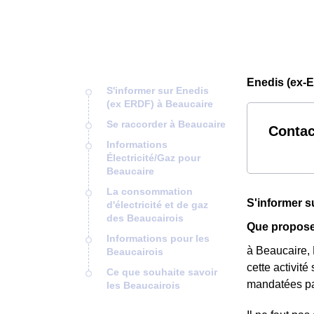
Enedis (ex-E
S'informer sur Enedis
(ex ERDF) à Beaucaire
Se raccorder à Beaucaire
Contac
Informations
Électricité/Gaz pour
Beaucaire
La consommation
S'informer s
d'électricité et de gaz
des Beaucairois
Que propose
Informations pour les
à Beaucaire, 
Beaucairois
cette activité
Ce que souhaite savoir
mandatées p
les Beaucairois