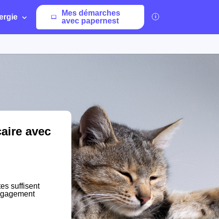
Mes démarches
ergie
avec papernest