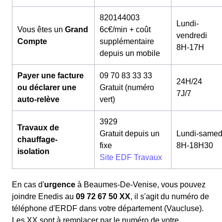
820144003
Lundi-
Vous êtes un
Grand
6c€/min + coût
vendredi
Compte
supplémentaire
8H-17H
depuis un mobile
Payer une facture
09 70 83 33 33
24H/24
ou déclarer une
Gratuit (numéro
7J/7
auto-relève
vert)
3929
Travaux de
Gratuit depuis un
Lundi-samed
chauffage-
fixe
8H-18H30
isolation
Site EDF Travaux
En cas d'
urgence
à Beaumes-De-Venise, vous pouvez
joindre Enedis au
09 72 67 50 XX
, il s'agit du numéro de
téléphone d'ERDF dans votre département (Vaucluse).
Les XX sont à remplacer par le numéro de votre