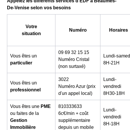
Appelez les différents services d'EDF à Beaumes-
De-Venise selon vos besoins
Votre
Numéro
Horaires
situation
09 69 32 15 15
Vous êtes un
Lundi-samed
Numéro Cristal
particulier
8H-21H
(non surtaxé)
3022
Lundi-
Vous êtes un
Numéro Azur (prix
vendredi
professionnel
d'un appel local)
8H30-18H
Vous êtes une
PME
810333633
Lundi-
ou faites de la
6c€/min + coût
vendredi
Gestion
supplémentaire
8H-18H
Immobilière
depuis un mobile