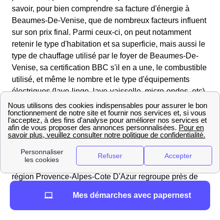
savoir, pour bien comprendre sa facture d'énergie à
Beaumes-De-Venise, que de nombreux facteurs influent
sur son prix final. Parmi ceux-ci, on peut notamment
retenir le type d'habitation et sa superficie, mais aussi le
type de chauffage utilisé par le foyer de Beaumes-De-
Venise, sa certification BBC s'il en a une, le combustible
utilisé, et même le nombre et le type d'équipements
électriques (lave-linge, lave-vaisselle, micro-ondes, etc).
Nombre et type de logements présents à Beaumes-
De-Venise
Connaître la composition d'une ville en termes de
logements permet d'avoir une meilleure idée de sa
composition, ainsi Beaumes-De-Venise situés dans la
région Provence-Alpes-Cote D'Azur regroupe près de
2 379 habitants et 1323 logements logements.
Mes démarches avec papernest