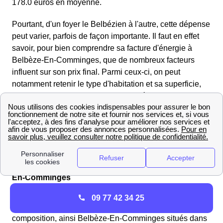
178.0 euros en moyenne.
Pourtant, d'un foyer le Belbézien à l'autre, cette dépense
peut varier, parfois de façon importante. Il faut en effet
savoir, pour bien comprendre sa facture d'énergie à
Belbèze-En-Comminges, que de nombreux facteurs
influent sur son prix final. Parmi ceux-ci, on peut
notamment retenir le type d'habitation et sa superficie,
mais aussi le type de chauffage utilisé par le foyer de
Belbèze-En-Comminges, sa certification BBC s'il en a
une, le combustible utilisé, et même le nombre et le type
d'équipements électriques (lave-linge, lave-vaisselle,
micro-ondes, etc).
Nombre et type de logements présents à Belbèze-
En-Comminges
Connaître la composition d'une ville en termes de
09 77 42 34 25
logements permet d'avoir une meilleure idée de sa
composition, ainsi Belbèze-En-Comminges situés dans