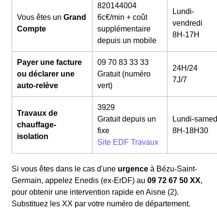
820144004
Lundi-
Vous êtes un
Grand
6c€/min + coût
vendredi
Compte
supplémentaire
8H-17H
depuis un mobile
Payer une facture
09 70 83 33 33
24H/24
ou déclarer une
Gratuit (numéro
7J/7
auto-relève
vert)
3929
Travaux de
Gratuit depuis un
Lundi-samed
chauffage-
fixe
8H-18H30
isolation
Site EDF Travaux
Si vous êtes dans le cas d'une
urgence
à Bézu-Saint-
Germain, appelez Enedis (ex-ErDF) au
09 72 67 50 XX
,
pour obtenir une intervention rapide en Aisne (2).
Substituez les XX par votre numéro de département.