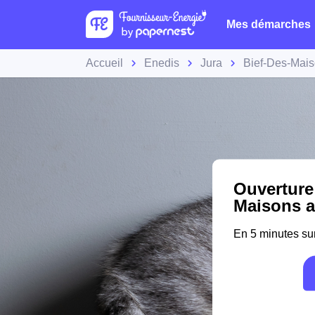
Mes démarches
Accueil
Enedis
Jura
Bief-Des-Mai