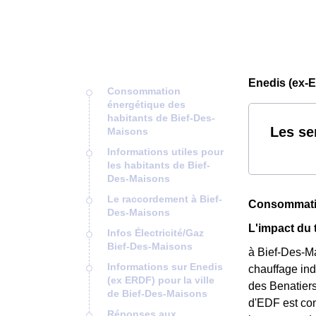
Enedis (ex-
Consommation
énergétique des
habitants de Bief-Des-
Les se
Maisons
Informations utiles pour
les habitants de Bief-
Des-Maisons
Le raccordement à Bief-
Consommatio
Des-Maisons
L'impact du
Infos Électricité/Gaz
Bief-Des-Maisons
à Bief-Des-Ma
Informations sur Enedis
chauffage ind
(ex ERDF) pour la ville
des Benatiers
de Bief-Des-Maisons
d'EDF est con
Réponses aux