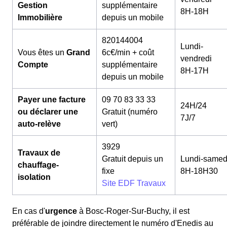
Gestion
supplémentaire
8H-18H
Immobilière
depuis un mobile
820144004
Lundi-
Vous êtes un
Grand
6c€/min + coût
vendredi
Compte
supplémentaire
8H-17H
depuis un mobile
Payer une facture
09 70 83 33 33
24H/24
ou déclarer une
Gratuit (numéro
7J/7
auto-relève
vert)
3929
Travaux de
Gratuit depuis un
Lundi-samed
chauffage-
fixe
8H-18H30
isolation
Site EDF Travaux
En cas d'
urgence
à Bosc-Roger-Sur-Buchy, il est
préférable de joindre directement le numéro d'Enedis au