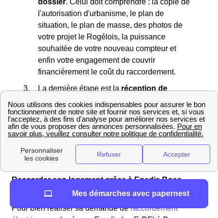
dossier
. Celui doit comprendre : la copie de
l'autorisation d'urbanisme, le plan de
situation, le plan de masse, des photos de
votre projet le Rogélois, la puissance
souhaitée de votre nouveau compteur et
enfin votre engagement de couvrir
financièrement le coût du raccordement.
La dernière étape est la
réception de
proposition
de raccordement de votre
nouveau logement au réseau électrique à
Bosc-Roger-Sur-Buchy Vous recevrez cette
proposition d'Enedis maximum 6 semaines
après l'envoi de votre dossier à Enedis Bosc-
Roger-Sur-Buchy.
Raccorder son logement grâce à Enedis Bosc-
Roger-Sur-Buchy
Mes démarches avec papernest
Pour bien réaliser sa demande de
raccordement