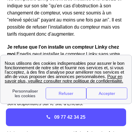
indique sur son site "qu'en cas d'obstruction à son
changement de compteur, vous serez soumis à un
"relevé spécial" payant au moins une fois par an". Il est
possible de refuser l'installation du compteur mais vos
tarifs risquent donc d'augmenter.
Je refuse que l'on installe un compteur Linky chez
moi
Enedis peut installer le compteur Linky sans votre
présence dès lors que l'on peut accéder à celui-ci sans
entrer dans votre propriété. Si vous ne voulez pas que
l'on installe ce compteur chez vous, faites le savoir en
envoyant une lettre recommandée avec accusé de
réception à Enedis, un mois avant la date prévue pour la
pose à Bourguébus Les dates de pose pour Bourguébus
sont disponibles sur le site d'Enedis.
Toutes les réponses sur Linky pour les
09 77 42 34 25
Bourguébusiens