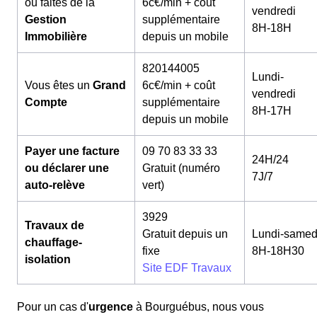
ou faites de la
6c€/min + coût
vendredi
Gestion
supplémentaire
8H-18H
Immobilière
depuis un mobile
820144005
Lundi-
Vous êtes un
Grand
6c€/min + coût
vendredi
Compte
supplémentaire
8H-17H
depuis un mobile
Payer une facture
09 70 83 33 33
24H/24
ou déclarer une
Gratuit (numéro
7J/7
auto-relève
vert)
3929
Travaux de
Gratuit depuis un
Lundi-samed
chauffage-
fixe
8H-18H30
isolation
Site EDF Travaux
Pour un cas d'
urgence
à Bourguébus, nous vous