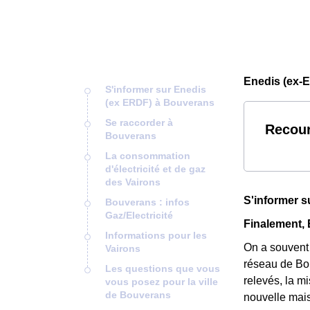
Enedis (ex-
S'informer sur Enedis
(ex ERDF) à Bouverans
Se raccorder à
Recour
Bouverans
La consommation
d'électricité et de gaz
des Vairons
S'informer 
Bouverans : infos
Gaz/Electricité
Finalement, 
Informations pour les
On a souvent 
Vairons
réseau de Bou
Les questions que vous
relevés, la m
vous posez pour la ville
de Bouverans
nouvelle mai