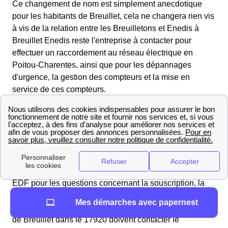
Ce changement de nom est simplement anecdotique
pour les habitants de Breuillet, cela ne changera rien vis
à vis de la relation entre les Breuilletons et Enedis à
Breuillet Enedis reste l'entreprise à contacter pour
effectuer un raccordement au réseau électrique en
Poitou-Charentes, ainsi que pour les dépannages
d'urgence, la gestion des compteurs et la mise en
service de ces compteurs.
La différenciation entre Enedis et EDF
Contrairement à Enedis, EDF est un fournisseur
d'électricité, EDF à Breuillet est seulement responsable
de proposer des offres d'électricité et de gaz auxquelles
les Breuilletons peuvent souscrire. Il faut donc contacter
EDF pour les questions concernant la souscription, la
résiliation et le déménagement des abonnements à
Mes démarches avec papernest
l'électricité. Pour toutes autres démarches les habitants
de Breuillet dans le 17920 doivent contacter le