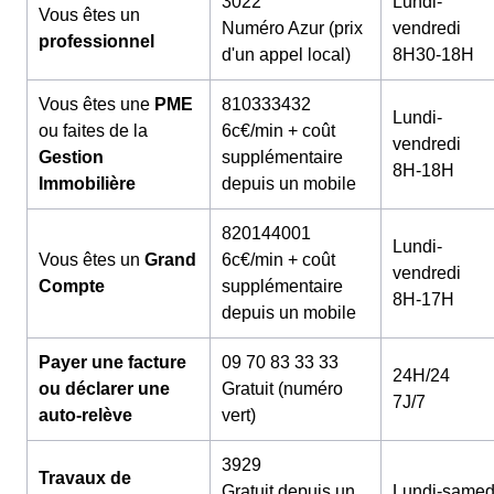
3022
Lundi-
Vous êtes un
Numéro Azur (prix
vendredi
professionnel
d'un appel local)
8H30-18H
Vous êtes une
PME
810333432
Lundi-
ou faites de la
6c€/min + coût
vendredi
Gestion
supplémentaire
8H-18H
Immobilière
depuis un mobile
820144001
Lundi-
Vous êtes un
Grand
6c€/min + coût
vendredi
Compte
supplémentaire
8H-17H
depuis un mobile
Payer une facture
09 70 83 33 33
24H/24
ou déclarer une
Gratuit (numéro
7J/7
auto-relève
vert)
3929
Travaux de
Gratuit depuis un
Lundi-samed