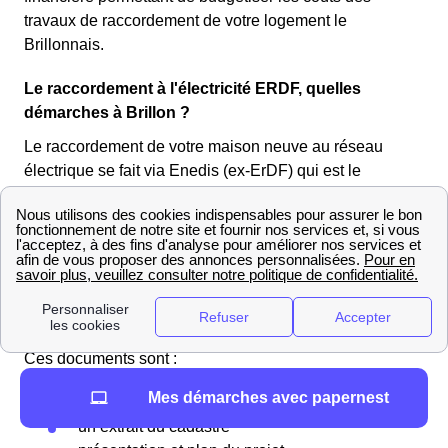
travaux de raccordement de votre logement le
Brillonnais.
Le raccordement à l'électricité ERDF, quelles
démarches à Brillon ?
Le raccordement de votre maison neuve au réseau
électrique se fait via Enedis (ex-ErDF) qui est le
gestionnaire de réseau électrique sur 95% du territoire
français. Pour entamer la démarche d'un raccordement à
Brillon, il faut contacter directement Enedis.
Dans le cas où vous souhaitez constituer vous même
votre dossier, il vous faudra vous munir de documents
relatifs à la construction de votre maison neuve à Brillon.
Ces documents sont :
Mes démarches avec papernest
le permis de construire (délivré par Brillon)
un extrait du cadastre