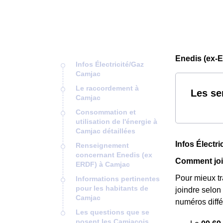
Enedis (ex-
Infos Électricité/Gaz
Camjac
Le raccordement à
Les se
Camjac
Consommation et
utilisation de l'énergie à
Camjac détaillées
Infos Électr
Renseignement
concernant Enedis (ex
Comment joi
ERDF) à Camjac
Pour mieux t
Informations pertinentes
pour les habitants de
joindre selon 
Camjac
numéros diffé
Les questions que se
posent les Camjaçois