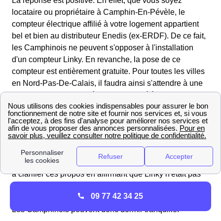
La réponse est positive. En effet, que vous soyez
locataire ou propriétaire à Camphin-En-Pévèle, le
compteur électrique affilié à votre logement appartient
bel et bien au distributeur Enedis (ex-ERDF). De ce fait,
les Camphinois ne peuvent s'opposer à l'installation
d'un compteur Linky. En revanche, la pose de ce
compteur est entièrement gratuite. Pour toutes les villes
en Nord-Pas-De-Calais, il faudra ainsi s'attendre à une
intervention dans l'année, si ce n'est déjà fait.
Linky est-il dangereux ?
Le compteur communiquant d'Enedis a été vivement
critiqué, certains pointant du doigt les ondes négatives
pour la santé qu'il pourrait émettre. Le distributeur a tenu
à clarifier ces propos en affirmant que Linky n'était pas
plus dangereux que le WiFi public, qui utilise
09 77 42 34 25
notamment le même système de propagation d'ondes.
Les Camphinois peuvent donc dormir tranquille.