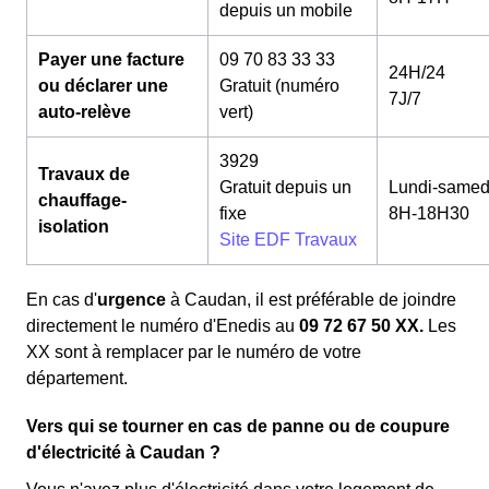
depuis un mobile
Payer une facture
09 70 83 33 33
24H/24
ou déclarer une
Gratuit (numéro
7J/7
auto-relève
vert)
3929
Travaux de
Gratuit depuis un
Lundi-samed
chauffage-
fixe
8H-18H30
isolation
Site EDF Travaux
En cas d'
urgence
à Caudan, il est préférable de joindre
directement le numéro d'Enedis au
09 72 67 50 XX.
Les
XX sont à remplacer par le numéro de votre
département.
Vers qui se tourner en cas de panne ou de coupure
d'électricité à Caudan ?