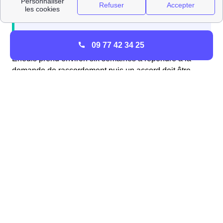
09 77 42 34 25
Enedis prend environ six semaines à répondre à la
demande de raccordement puis un accord doit être
décidé entre les deux parties pour que les travaux
puissent commencer à Chambeugle
Le raccordement à l'électricité ERDF, quelles
démarches à Chambeugle ?
A Chambeugle, le raccordement d'une maison neuve au
réseau électrique se fait comme dans toutes les autres
villes. Il faut constituer un dossier en faisant
une
demande en ligne
sur le site d'Enedis (ex ErDF).
Sélectionnez bien dans le formulaire à remplir qu'il s'agit
d'un nouveau raccordement et compléter toutes les
autres questions demandées liées à votre domicile à