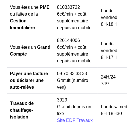
Vous êtes une
PME
810333722
Lundi-
ou faites de la
6c€/min + coût
vendredi
Gestion
supplémentaire
8H-18H
Immobilière
depuis un mobile
820144006
Lundi-
Vous êtes un
Grand
6c€/min + coût
vendredi
Compte
supplémentaire
8H-17H
depuis un mobile
Payer une facture
09 70 83 33 33
24H/24
ou déclarer une
Gratuit (numéro
7J/7
auto-relève
vert)
3929
Travaux de
Gratuit depuis un
Lundi-samed
chauffage-
fixe
8H-18H30
isolation
Site EDF Travaux