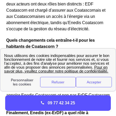
deux acteurs ont deux rôles bien distincts : EDF
Coatascorn est chargé d'assurer aux Coatascornais et
aux Coatascornaises un accès à l'énergie via un
abonnement électrique, tandis qu'Enedis Coatascorn
s'occupe de la gestion du réseau d'électricité.
Quels changements cela entraîne-t-il pour les
habitants de Coatascorn ?
Les Coatascornais peuvent toujours s'adresser à Enedis
pour les mêmes raisons qu'auparavant, c'est-à-dire les
demandes de raccordement au réseau électrique,
d'intervention sur leur compteur électrique ou de
dépannage d'urgence entre autres. Le fait que le
gestionnaire du réseau électrique se fasse maintenant
appeler Enedis Coatascorn et non pas ErDF Coatascorn
ne change rien pour eux.
09 77 42 34 25
Finalement, Enedis (ex-ErDF) a quel rôle à