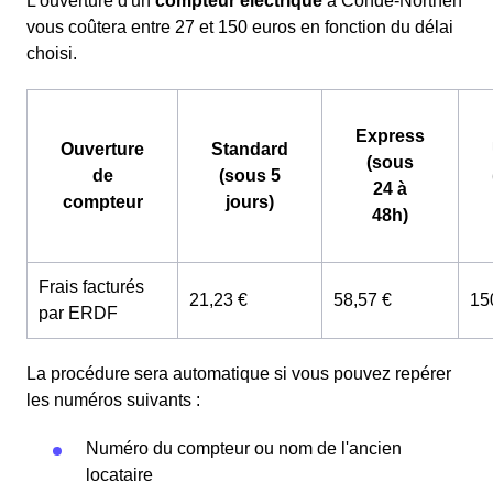
L'ouverture d'un
compteur électrique
à Condé-Northen
vous coûtera entre 27 et 150 euros en fonction du délai
choisi.
Express
Ouverture
Standard
(sous
de
(sous 5
24 à
compteur
jours)
48h)
Frais facturés
21,23 €
58,57 €
15
par ERDF
La procédure sera automatique si vous pouvez repérer
les numéros suivants :
Numéro du compteur ou nom de l'ancien
locataire