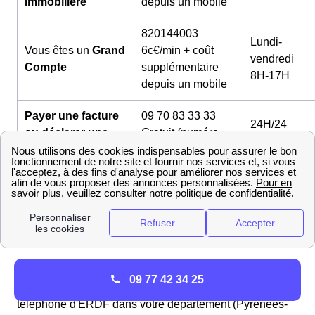
Immobilière
depuis un mobile
820144003
Lundi-
Vous êtes un
Grand
6c€/min + coût
vendredi
Compte
supplémentaire
8H-17H
depuis un mobile
Payer une facture
09 70 83 33 33
24H/24
ou déclarer une
Gratuit (numéro
7J/7
auto-relève
vert)
3929
Travaux de
Gratuit depuis un
Lundi-samed
chauffage-
fixe
8H-18H30
isolation
Site EDF Travaux
En cas d'
urgence
à Corneilla-La-Rivière, vous pouvez
09 77 42 34 25
joindre Enedis au
09 72 67 50 XX
, il s'agit du numéro de
téléphone d'ERDF dans votre département (Pyrénées-