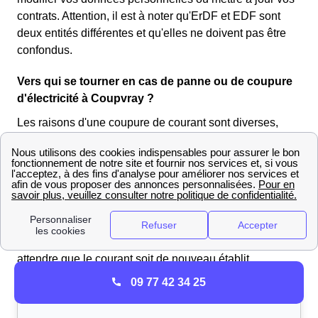
contrats. Attention, il est à noter qu'ErDF et EDF sont
deux entités différentes et qu'elles ne doivent pas être
confondus.
Vers qui se tourner en cas de panne ou de coupure
d'électricité à Coupvray ?
Les raisons d'une coupure de courant sont diverses,
ainsi il est primordial de savoir identifier la cause du
problème afin d'apporter la solution adéquate. La
première cause pourrait être une coupure générale à
Coupvray, dans toute la ville, dans votre quartier ou
seulement dans votre rue. Cela peut se produire lors
d'opération d'abattage d'arbres par exemple. La solution
est simple, après avoir contacté Enedis vous devez
attendre que le courant soit de nouveau établit.
09 77 42 34 25