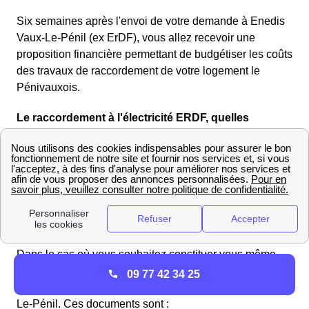
Six semaines après l'envoi de votre demande à Enedis
Vaux-Le-Pénil (ex ErDF), vous allez recevoir une
proposition financière permettant de budgétiser les coûts
des travaux de raccordement de votre logement le
Pénivauxois.
Le raccordement à l'électricité ERDF, quelles
démarches à Vaux-Le-Pénil ?
Le raccordement de votre maison neuve au réseau
électrique se fait via Enedis (ex-ErDF) qui est le
gestionnaire de réseau électrique sur 95% du territoire
français. Pour entamer la démarche d'un raccordement à
Vaux-Le-Pénil, il faut contacter directement Enedis.
Dans le cas où vous souhaitez constituer vous même
votre dossier, il vous faudra vous munir de documents
09 77 42 34 25
relatifs à la construction de votre maison neuve à Vaux-
Le-Pénil. Ces documents sont :