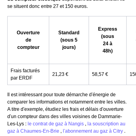
se situent donc entre 27 et 150 euros.
Express
Ouverture
Standard
(sous
de
(sous 5
24 à
compteur
jours)
48h)
Frais facturés
21,23 €
58,57 €
15
par ERDF
Il est intéressant pour toute démarche d'énergie de
comparer les informations et notamment entre les villes.
A titre d'exemple, étudiez les frais et délais d'ouverture
d'un compteur dans des villes voisines de Dammarie-
Les-Lys :
le contrat de gaz à Nangis
,
la souscription au
gaz à Chaumes-En-Brie
,
l'abonnement au gaz à Citry
.