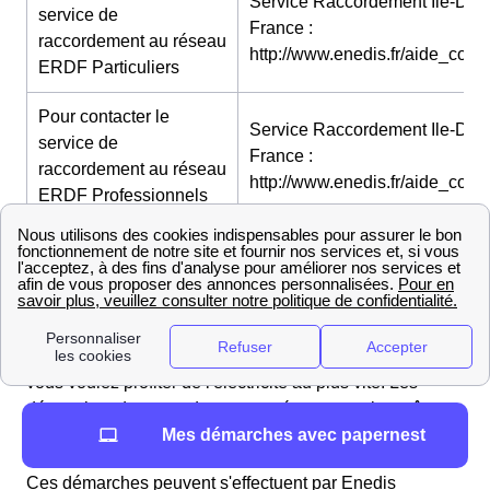
Service Raccordement Ile-De-
service de
France :
raccordement au réseau
http://www.enedis.fr/aide_conta
ERDF Particuliers
Pour contacter le
Service Raccordement Ile-De-
service de
France :
raccordement au réseau
http://www.enedis.fr/aide_conta
ERDF Professionnels
Le raccordement à Dammarie-Les-Lys
Raccorder sa nouvelle maison à Dammarie-Les-Lys
avec ErDF
Vous construisez votre maison de rêve et naturellement
vous voulez profiter de l'électricité au plus vite. Les
démarches de raccordement au réseau sont les mêmes
Mes démarches avec papernest
pour un logement existant et un logement neuf.
Ces démarches peuvent s'effectuent par Enedis