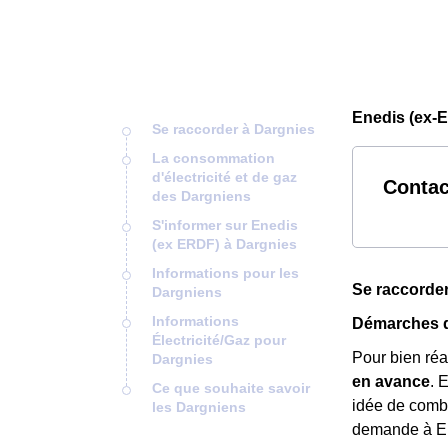
Enedis (ex-E
Se raccorder à Dargnies
La consommation
d'électricité et de gaz
Contac
des Dargniens
S'informer sur Enedis
(ex ERDF) à Dargnies
Informations pour les
Se raccorder
Dargniens
Informations
Démarches d
Électricité/Gaz pour
Pour bien ré
Dargnies
en avance
. 
Ce que souhaite savoir
idée de combi
les Dargniens
demande à E