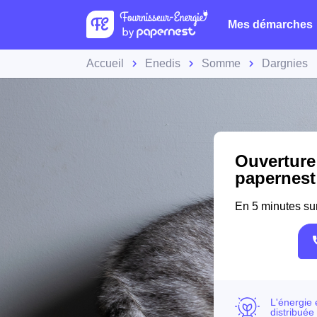
Mes démarches
Accueil
Enedis
Somme
Dargnies