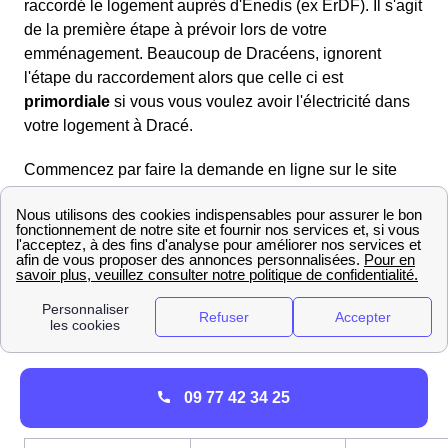
raccordé le logement auprès d'Enedis (ex ErDF). Il s'agit
de la première étape à prévoir lors de votre
emménagement. Beaucoup de Dracéens, ignorent
l'étape du raccordement alors que celle ci est
primordiale
si vous vous voulez avoir l'électricité dans
votre logement à Dracé.
Commencez par faire la demande en ligne sur le site
d'Enedis https://www.enedis.fr/ en envoyant les
documents demandés donnant plus de renseignements
sur le plan du logement ainsi que son environnement.
La réponse d'Enedis se fera dans les semaines qui
suivent (1 à 2 mois) et comportera une
budgétisation
des coûts
des travaux liés au raccordement de votre
maison ou appartement à Dracé.
Dracé : infos Gaz/Electricité
09 77 42 34 25
Contacter EDF à Dracé