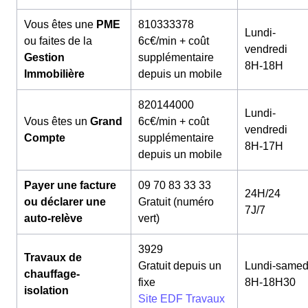
Vous êtes une
PME
810333378
Lundi-
ou faites de la
6c€/min + coût
vendredi
Gestion
supplémentaire
8H-18H
Immobilière
depuis un mobile
820144000
Lundi-
Vous êtes un
Grand
6c€/min + coût
vendredi
Compte
supplémentaire
8H-17H
depuis un mobile
Payer une facture
09 70 83 33 33
24H/24
ou déclarer une
Gratuit (numéro
7J/7
auto-relève
vert)
3929
Travaux de
Gratuit depuis un
Lundi-samed
chauffage-
fixe
8H-18H30
isolation
Site EDF Travaux