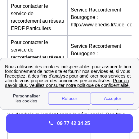
Pour contacter le
Service Raccordement
service de
Bourgogne :
raccordement au réseau
http://www.enedis.fr/aide_conta
ERDF Particuliers
Pour contacter le
Service Raccordement
service de
Bourgogne :
raccordement au réseau
http://www.enedis.fr/aide_conta
ERDF Professionnels
Délais et tarifs d'ouverture d'un compteur électrique
(EDF) à Épagny
à Épagny comme sur l'ensemble du territoire français
pour réaliser une
ouverture de compteur électrique
il
y a des frais qui varient selon le délai choisi. Ces frais
varient donc entre 27 et 150 euros.
09 77 42 34 25