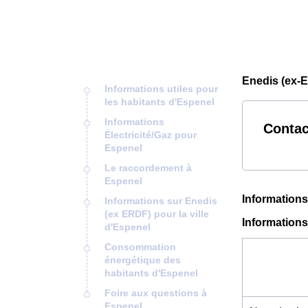
Enedis (ex-
Informations utiles pour
les habitants d'Espenel
Informations
Contac
Électricité/Gaz pour
Espenel
Le raccordement à
Espenel
Informations
Informations sur Enedis
(ex ERDF) pour la ville
Informations
d'Espenel
Consommation
énergétique des
habitants d'Espenel
Foire aux questions à
Espenel