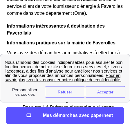
service client de votre fournisseur d'énergie à Faverolles
comme dans votre département (Orne).
Informations intéressantes à destination des
Faverollais
Informations pratiques sur la mairie de Faverolles
Vous avez des démarches administratives à effectuer à
la mairie de Faverolles ? Plusieurs moyens de contact
vous permettent de joindre le maire actuel, Annette
MARTIN, et le reste de son équipe Faverollaise :
Par téléphone, au
02 33 30 04 76
Sur place, à l'adresse suivante :
Mairie de
Faverolles, Le Bourg, 61600 Faverolles
Par e-mail, à l'adresse électronique ci-contre
:
mairiefaverolles61@wanadoo.fr
Mes démarches avec papernest