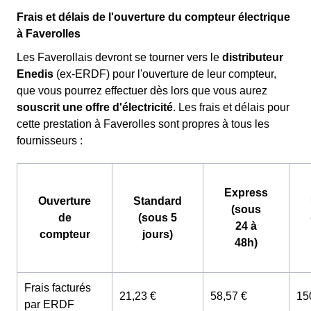
Frais et délais de l'ouverture du compteur électrique
à Faverolles
Les Faverollais devront se tourner vers le
distributeur
Enedis
(ex-ERDF) pour l'ouverture de leur compteur,
que vous pourrez effectuer dès lors que vous aurez
souscrit une offre d'électricité
. Les frais et délais pour
cette prestation à Faverolles sont propres à tous les
fournisseurs :
Express
Ouverture
Standard
(sous
de
(sous 5
24 à
compteur
jours)
48h)
Frais facturés
21,23 €
58,57 €
15
par ERDF