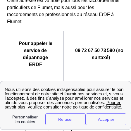
Cette adresse est valable pour tous les raccordements
particuliers de Flumet, mais aussi pour les
raccordements de professionnels au réseau ErDF à
Flumet.
Pour appeler le
service de
09 72 67 50 73 590 (non
dépannage
surtaxé)
ERDF
Pour contacter le
Service Raccordement Rhône-
service de
Alpes :
raccordement au réseau
http://www.enedis.fr/aide_conta
ERDF Particuliers
Pour contacter le
Service Raccordement Rhône-
service de
Alpes :