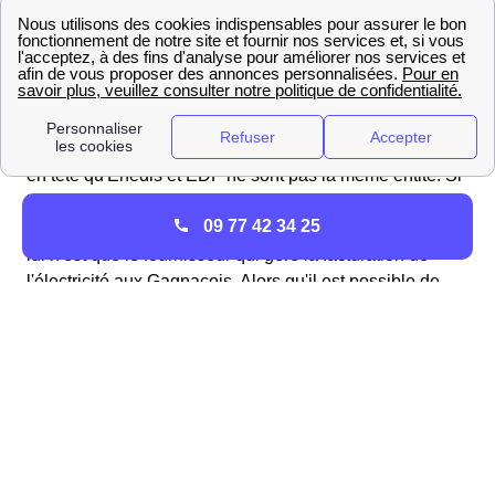
compte sur la page https://espace-client-
particuliers.enedis.fr du site Enedis.
Enedis est le nouveau nom du gestionnaire de
distribution du réseau d'électricité en France. Les
Gagnacois, et plus largement les Français doivent avoir
en tête qu'Enedis et EDF ne sont pas la même entité. Si
Enedis se charge du réseau de distribution de
09 77 42 34 25
l'électricité jusqu'à chez vous à Gagnac-Sur-Cère, EDF,
lui n'est que le fournisseur qui gère la facturation de
l'électricité aux Gagnacois. Alors qu'il est possible de
changer de fournisseur, il est impossible pour les
Gagnacois de choisir le distributeur d'électricité. Pour en
savoir d'avantage vous pouvez vous rendre sur la page
internet d'Enedis.
Vers qui se tourner en cas de panne ou de coupure
d'électricité à Gagnac-Sur-Cère ?