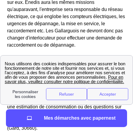
sur eux. Enedis aura les mêmes missions
qu'auparavant, l'entreprise sera responsable du réseau
électrique, ce qui englobe les compteurs électriques, les
urgences de dépannage, la mise en service, le
raccordement etc. Les Gallarguois ne devront donc pas
changer d'interlocuteur pour effectuer une demande de
raccordement ou de dépannage.
Enedis reste toutefois différent d'EDF
Enedis est le gestionnaire de réseau électrique,
l'entreprise n'est en aucun cas un fournisseur comme
EDF. Contrairement à Enedis, EDF réalise la
souscription, la résiliation et le déménagement des
contrats d'électricité à Gallargues-Le-Montueux Pour
une estimation de consommation ou des questions sur
des abonnements il faut contacter le service client EDF
Mes démarches avec papernest
de Gallargues-Le-Montueux ou de votre departement
(Gard, 30660).