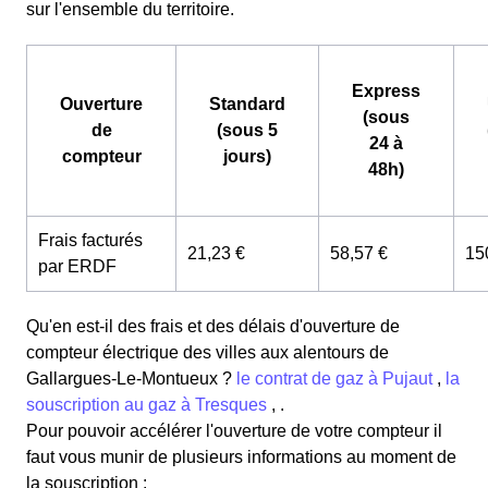
sur l'ensemble du territoire.
Express
Ouverture
Standard
(sous
de
(sous 5
24 à
compteur
jours)
48h)
Frais facturés
21,23 €
58,57 €
15
par ERDF
Qu'en est-il des frais et des délais d'ouverture de
compteur électrique des villes aux alentours de
Gallargues-Le-Montueux ?
le contrat de gaz à Pujaut
,
la
souscription au gaz à Tresques
, .
Pour pouvoir accélérer l'ouverture de votre compteur il
faut vous munir de plusieurs informations au moment de
la souscription :