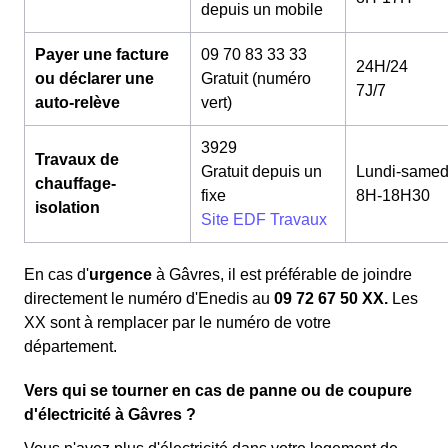
depuis un mobile
Payer une facture
09 70 83 33 33
24H/24
ou déclarer une
Gratuit (numéro
7J/7
auto-relève
vert)
3929
Travaux de
Gratuit depuis un
Lundi-samed
chauffage-
fixe
8H-18H30
isolation
Site EDF Travaux
En cas d'
urgence
à Gâvres, il est préférable de joindre
directement le numéro d'Enedis au
09 72 67 50 XX.
Les
XX sont à remplacer par le numéro de votre
département.
Vers qui se tourner en cas de panne ou de coupure
d'électricité à Gâvres ?