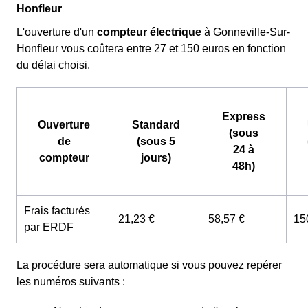
Honfleur
L'ouverture d'un
compteur électrique
à Gonneville-Sur-
Honfleur vous coûtera entre 27 et 150 euros en fonction
du délai choisi.
Express
Ouverture
Standard
(sous
de
(sous 5
24 à
compteur
jours)
48h)
Frais facturés
21,23 €
58,57 €
15
par ERDF
La procédure sera automatique si vous pouvez repérer
les numéros suivants :