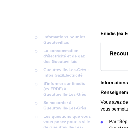
Enedis (ex-E
Informations pour les
Gueutevillais
La consommation
Recour
d'électricité et de gaz
des Gueutevillais
Gueutteville-Les-Grès :
infos Gaz/Electricité
Informations
S'informer sur Enedis
(ex ERDF) à
Renseignemen
Gueutteville-Les-Grès
Vous avez des
Se raccorder à
Gueutteville-Les-Grès
vous permette
Les questions que vous
Par télé
vous posez pour la ville
de Gueutteville-Les-