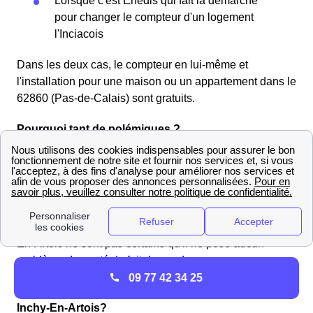
Lorsque c'est Enedis qui fait la démarche
pour changer le compteur d'un logement
l'Inciacois
Dans les deux cas, le compteur en lui-même et
l'installation pour une maison ou un appartement dans le
62860 (Pas-de-Calais) sont gratuits.
Pourquoi tant de polémiques ?
Les polémiques autour du compteur Linky sont sur
plusieurs sujets. La première critique portée par les
habitants d'Inchy-En-Artois est sur le fait qu'il est difficile
de refuser la pose de ce nouveau compteur. Une autre
difficulté pour l'accepter est que les habitants d'Inchy-
En-Artois ne sont pas certains qu'il ne pose aucun
problème de santé du fait des ondes.
09 77 42 34 25
Peut-on s'opposer à la pose du compteur Linky à
Inchy-En-Artois?