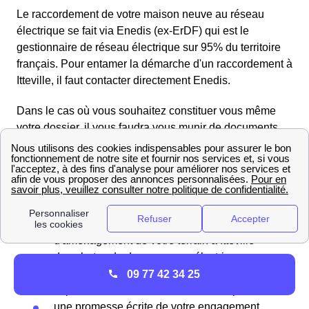
Le raccordement de votre maison neuve au réseau
électrique se fait via Enedis (ex-ErDF) qui est le
gestionnaire de réseau électrique sur 95% du territoire
français. Pour entamer la démarche d'un raccordement à
Itteville, il faut contacter directement Enedis.
Dans le cas où vous souhaitez constituer vous même
votre dossier, il vous faudra vous munir de documents
relatifs à la construction de votre maison neuve à
Itteville. Ces documents sont :
le permis de construire (délivré par Itteville)
un extrait du cadastre
présentation et plan du projet
d'aménagement de votre terrain à Itteville
des photos de des ouvrages électriques
présents sur votre terrain à Itteville
09 77 42 34 25
la puissance souhaitée de votre compteur
une promesse écrite de votre engagement