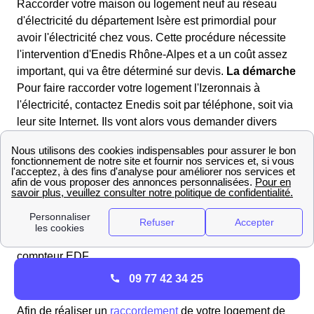
Raccorder votre maison ou logement neuf au réseau
d'électricité du département Isère est primordial pour
avoir l'électricité chez vous. Cette procédure nécessite
l'intervention d'Enedis Rhône-Alpes et a un coût assez
important, qui va être déterminé sur devis.
La démarche
Pour faire raccorder votre logement l'Izeronnais à
l'électricité, contactez Enedis soit par téléphone, soit via
leur site Internet. Ils vont alors vous demander divers
documents relatifs à votre maison : un extrait du
cadastre, le permis de construire délivré par la mairie
d'Izeron...
Et ensuite...
Il faut s'y prendre trois à six mois
avant votre arrivée effective dans votre logement
d'Izeron pour demander votre raccordement au réseau
électrique. Une fois que celui-ci sera fait, vous allez
pouvoir souscrire un contrat et mettre en service le
compteur EDF.
09 77 42 34 25
Raccorder son logement grâce à Enedis Izeron
Afin de réaliser un
raccordement
de votre logement de