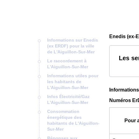
Enedis (ex-E
Informations sur Enedis
(ex ERDF) pour la ville
de L'Aiguillon-Sur-Mer
Les se
Le raccordement à
L'Aiguillon-Sur-Mer
Informations utiles pour
les habitants de
L'Aiguillon-Sur-Mer
Informations
Infos Électricité/Gaz
Numéros ErDF
L'Aiguillon-Sur-Mer
Consommation
énergétique des
Pour 
habitants de L'Aiguillon-
Sur-Mer
Réponses aux