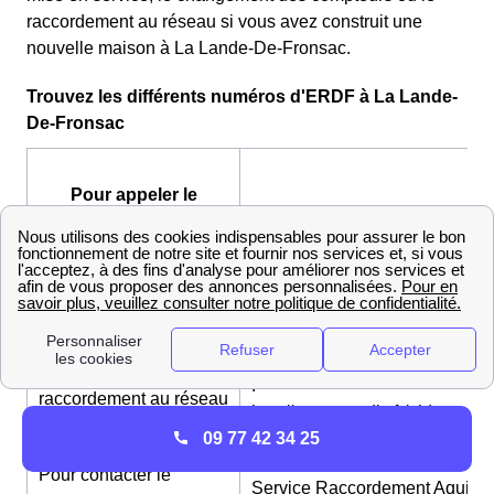
raccordement au réseau si vous avez construit une
nouvelle maison à La Lande-De-Fronsac.
Trouvez les différents numéros d'ERDF à La Lande-
De-Fronsac
Pour appeler le
service de
09 72 67 50 33 (non
dépannage
surtaxé)
ERDF
Pour contacter le
Service Raccordement Aquitai
service de
:
raccordement au réseau
http://www.enedis.fr/aide_conta
ERDF Particuliers
09 77 42 34 25
Pour contacter le
Service Raccordement Aquitai