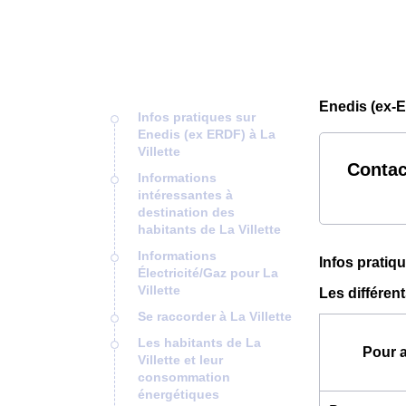
Enedis (ex-E
Infos pratiques sur
Enedis (ex ERDF) à La
Villette
Contac
Informations
intéressantes à
destination des
habitants de La Villette
Informations
Infos pratiq
Électricité/Gaz pour La
Villette
Les différen
Se raccorder à La Villette
Les habitants de La
Pour 
Villette et leur
consommation
énergétiques