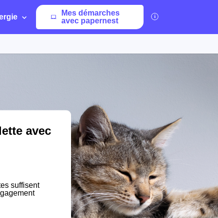
Mes démarches
ergie
avec papernest