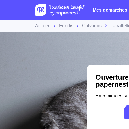
Mes démarches
Accueil
Enedis
Calvados
La Villett