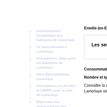
Enedis (ex-
Consommation
énergétique des
habitants de Lamorlaye
Les se
Le raccordement à
Lamorlaye
Informations utiles pour
les habitants de
Lamorlaye
Consommatio
Infos Électricité/Gaz
Nombre et t
Lamorlaye
Connaître la 
Informations sur Enedis
(ex ERDF) pour la ville
Lamorlaye sit
de Lamorlaye
Réponses aux
interrogations des