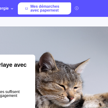
Mes démarches
ergie
avec papernest