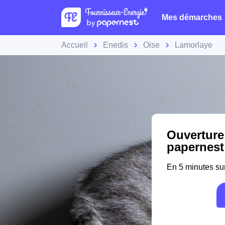
Mes démarches
Accueil
Enedis
Oise
Lamorlaye