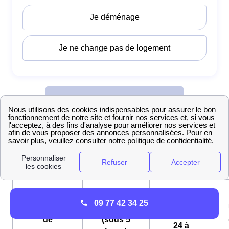
Ouvrir un compteur électrique EDF à Lannilis
L'ouverture d'un
compteur électrique
à Lannilis vous
coûtera entre 27 et 150 euros en fonction du délai choisi.
Express
09 77 42 34 25
Ouverture
Standard
(sous
de
(sous 5
24 à