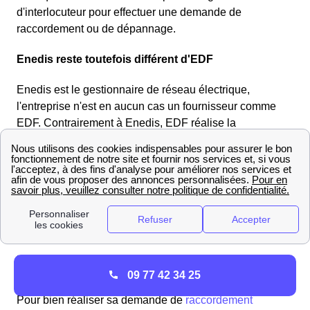
d'interlocuteur pour effectuer une demande de
raccordement ou de dépannage.
Enedis reste toutefois différent d'EDF
Enedis est le gestionnaire de réseau électrique,
l'entreprise n'est en aucun cas un fournisseur comme
EDF. Contrairement à Enedis, EDF réalise la
souscription, la résiliation et le déménagement des
contrats d'électricité au Bousquet Pour une estimation
de consommation ou des questions sur des
abonnements il faut contacter le service client EDF du
Bousquet ou de votre departement (Aude, 11140).
Se raccorder au Bousquet
Démarches de raccordement au réseau au
09 77 42 34 25
Bousquet
Pour bien réaliser sa demande de
raccordement