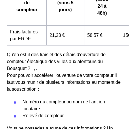
de
(sous 5
24 à
compteur
jours)
48h)
Frais facturés
21,23 €
58,57 €
15
par ERDF
Qu'en est-il des frais et des délais d'ouverture de
compteur électrique des villes aux alentours du
Bousquet ? , , .
Pour pouvoir accélérer l'ouverture de votre compteur il
faut vous munir de plusieurs informations au moment de
la souscription :
Numéro du compteur ou nom de l'ancien
locataire
Relevé de compteur
Vous ne possédez aucune de ces informations ? Un