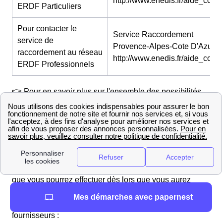
http://www.enedis.fr/aide_conta
ERDF Particuliers
Pour contacter le
Service Raccordement
service de
Provence-Alpes-Cote D'Azur :
raccordement au réseau
http://www.enedis.fr/aide_conta
ERDF Professionnels
👉 Pour en savoir plus sur l'ensemble des possibilités
disponibles pour joindre ErDF prenez le temps de
regarder notre article sur le
contact d'ErDF
.
Frais et délais de l'ouverture du compteur électrique
au Brusquet
Les Brusquetais devront se tourner vers le
distributeur
Enedis
(ex-ERDF) pour l'ouverture de leur compteur,
que vous pourrez effectuer dès lors que vous aurez
souscrit une offre d'électricité
. Les frais et délais pour
Mes démarches avec papernest
cette prestation au Brusquet sont propres à tous les
fournisseurs :