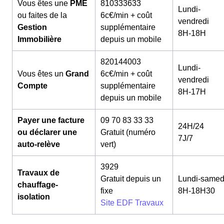
Vous êtes une
PME
810333633
Lundi-
ou faites de la
6c€/min + coût
vendredi
Gestion
supplémentaire
8H-18H
Immobilière
depuis un mobile
820144003
Lundi-
Vous êtes un
Grand
6c€/min + coût
vendredi
Compte
supplémentaire
8H-17H
depuis un mobile
Payer une facture
09 70 83 33 33
24H/24
ou déclarer une
Gratuit (numéro
7J/7
auto-relève
vert)
3929
Travaux de
Gratuit depuis un
Lundi-samed
chauffage-
fixe
8H-18H30
isolation
Site EDF Travaux