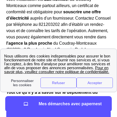
Montceaux comme partout ailleurs, un certificat de
conformité est obligatoire pour
souscrire une offre
d'électricité
auprès d'un fournisseur. Contactez Consuel
par téléphone au 821203202 afin d'établir un rendez-
vous et de connaître les tarifs de l'opération. Autrement,
vous pouvez également directement vous rendre dans
l'agence la plus proche
du Coudray-Montceaux
(91830) : 8 Rue Louis Neel Synergie Park Lezennes -
CS 90127 59030 LILLE Cedex
Pensez à bien prendre en compte les horaires
d'ouvertures indiqués ci-dessous : Du lundi au
vendredide 8h à 12h et de 14h à 16h30 (15h30 le
vendredi)
Tout ce qu'il y a à savoir sur le déploiement du
compteur Linky au Coudray-Montceaux
Mes démarches avec papernest