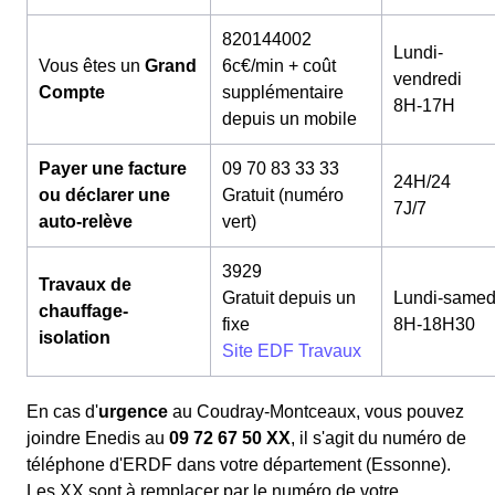
820144002
Lundi-
Vous êtes un
Grand
6c€/min + coût
vendredi
Compte
supplémentaire
8H-17H
depuis un mobile
Payer une facture
09 70 83 33 33
24H/24
ou déclarer une
Gratuit (numéro
7J/7
auto-relève
vert)
3929
Travaux de
Gratuit depuis un
Lundi-samed
chauffage-
fixe
8H-18H30
isolation
Site EDF Travaux
En cas d'
urgence
au Coudray-Montceaux, vous pouvez
joindre Enedis au
09 72 67 50 XX
, il s'agit du numéro de
téléphone d'ERDF dans votre département (Essonne).
Les XX sont à remplacer par le numéro de votre