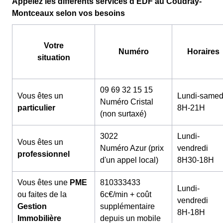
Appelez les différents services d'EDF au Coudray-
Montceaux selon vos besoins
Votre
Numéro
Horaires
situation
09 69 32 15 15
Vous êtes un
Lundi-samed
Numéro Cristal
particulier
8H-21H
(non surtaxé)
3022
Lundi-
Vous êtes un
Numéro Azur (prix
vendredi
professionnel
d'un appel local)
8H30-18H
Vous êtes une
PME
810333433
Lundi-
ou faites de la
6c€/min + coût
vendredi
Gestion
supplémentaire
8H-18H
Immobilière
depuis un mobile