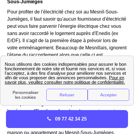
Sous-Jumièges
Pour profiter de l'électricité chez soi au Mesnil-Sous-
Jumièges, il faut savoir qu'aucun fournisseur d'électricité
peut vous faire parvenir l'énergie électrique chez vous
sans avoir raccordé le logement auprès d'Enedis (ex
ErDF). Il s'agit de la première étape à prévoir lors de
votre emménagement. Beaucoup de Mesnillais, ignorent
l'étape du raccordement alors que celle ci est
primordiale
si vous vous voulez avoir l'électricité dans
votre logement au Mesnil-Sous-Jumièges.
Commencez par faire la demande en ligne sur le site
d'Enedis https://www.enedis.fr/ en envoyant les
documents demandés donnant plus de renseignements
sur le plan du logement ainsi que son environnement.
La réponse d'Enedis se fera dans les semaines qui
suivent (1 à 2 mois) et comportera une
budgétisation
09 77 42 34 25
des coûts
des travaux liés au raccordement de votre
maison ou appartement au Mesnil-Sous-Jumièges.