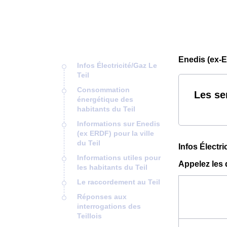
Enedis (ex-E
Infos Électricité/Gaz Le
Teil
Consommation
Les se
énergétique des
habitants du Teil
Informations sur Enedis
(ex ERDF) pour la ville
du Teil
Infos Électri
Informations utiles pour
Appelez les 
les habitants du Teil
Le raccordement au Teil
Réponses aux
interrogations des
Teillois