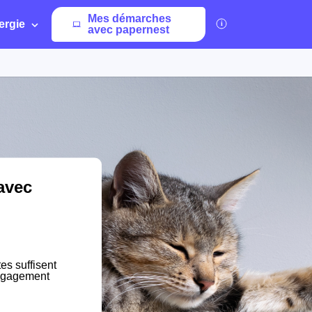
Mes démarches
ergie
avec papernest